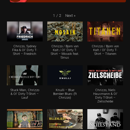
Next
»
1
/
2
Chrizzo, Sydney
Chrizzo / Bjorn von
Chrizzo / Bjorn von
Fíka & Ol' Dirty T-
Kalt / Ol' Dirty T-
Kalt / Ol' Dirty T-
Shirt – Friedrich
Shirt – Mosaik feat.
Shirt – Titanen
Sinus
Stuck Man, Chrizzo
Knulli – Blue
Chrizzo, Niels
& Ol' Dirty T-Shirt –
Bomber Blues (ft
Hausmann & Ol'
Lauf
Chrizzo)
Dirty T-Shirt –
Zielscheibe