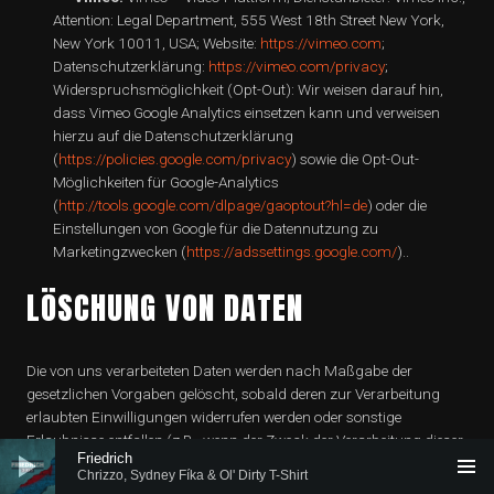
Attention: Legal Department, 555 West 18th Street New York,
New York 10011, USA; Website:
https://vimeo.com
;
Datenschutzerklärung:
https://vimeo.com/privacy
;
Widerspruchsmöglichkeit (Opt-Out): Wir weisen darauf hin,
dass Vimeo Google Analytics einsetzen kann und verweisen
hierzu auf die Datenschutzerklärung
(
https://policies.google.com/privacy
) sowie die Opt-Out-
Möglichkeiten für Google-Analytics
(
http://tools.google.com/dlpage/gaoptout?hl=de
) oder die
Einstellungen von Google für die Datennutzung zu
Marketingzwecken (
https://adssettings.google.com/
)..
LÖSCHUNG VON DATEN
Die von uns verarbeiteten Daten werden nach Maßgabe der
gesetzlichen Vorgaben gelöscht, sobald deren zur Verarbeitung
erlaubten Einwilligungen widerrufen werden oder sonstige
Erlaubnisse entfallen (z.B., wenn der Zweck der Verarbeitung dieser
Audio-
Friedrich
Daten entfallen ist oder sie für den Zweck nicht erforderlich sind).
Player
Chrizzo, Sydney Fíka & Ol' Dirty T-Shirt