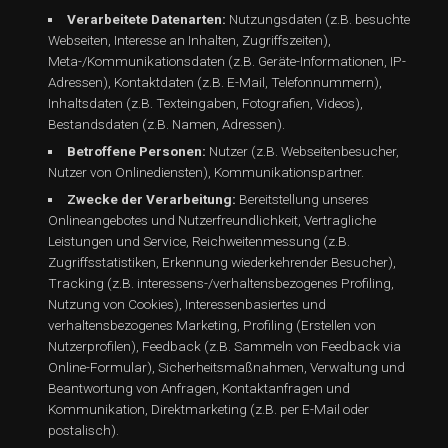
Verarbeitete Datenarten:
Nutzungsdaten (z.B. besuchte
Webseiten, Interesse an Inhalten, Zugriffszeiten),
Meta-/Kommunikationsdaten (z.B. Geräte-Informationen, IP-
Adressen), Kontaktdaten (z.B. E-Mail, Telefonnummern),
Inhaltsdaten (z.B. Texteingaben, Fotografien, Videos),
Bestandsdaten (z.B. Namen, Adressen).
Betroffene Personen:
Nutzer (z.B. Webseitenbesucher,
Nutzer von Onlinediensten), Kommunikationspartner.
Zwecke der Verarbeitung:
Bereitstellung unseres
Onlineangebotes und Nutzerfreundlichkeit, Vertragliche
Leistungen und Service, Reichweitenmessung (z.B.
Zugriffsstatistiken, Erkennung wiederkehrender Besucher),
Tracking (z.B. interessens-/verhaltensbezogenes Profiling,
Nutzung von Cookies), Interessenbasiertes und
verhaltensbezogenes Marketing, Profiling (Erstellen von
Nutzerprofilen), Feedback (z.B. Sammeln von Feedback via
Online-Formular), Sicherheitsmaßnahmen, Verwaltung und
Beantwortung von Anfragen, Kontaktanfragen und
Kommunikation, Direktmarketing (z.B. per E-Mail oder
postalisch).