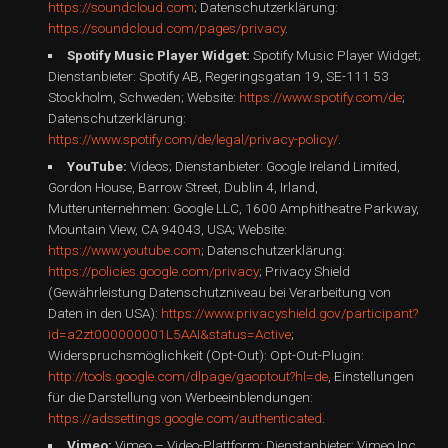
https://soundcloud.com
; Datenschutzerklärung:
https://soundcloud.com/pages/privacy
.
Spotify Music Player Widget:
Spotify Music Player Widget;
Dienstanbieter: Spotify AB, Regeringsgatan 19, SE-111 53
Stockholm, Schweden; Website:
https://www.spotify.com/de
;
Datenschutzerklärung:
https://www.spotify.com/de/legal/privacy-policy/
.
YouTube:
Videos; Dienstanbieter: Google Ireland Limited,
Gordon House, Barrow Street, Dublin 4, Irland,
Mutterunternehmen: Google LLC, 1600 Amphitheatre Parkway,
Mountain View, CA 94043, USA; Website:
https://www.youtube.com
; Datenschutzerklärung:
https://policies.google.com/privacy
; Privacy Shield
(Gewährleistung Datenschutzniveau bei Verarbeitung von
Daten in den USA):
https://www.privacyshield.gov/participant?
id=a2zt000000001L5AAI&status=Active
;
Widerspruchsmöglichkeit (Opt-Out): Opt-Out-Plugin:
http://tools.google.com/dlpage/gaoptout?hl=de
, Einstellungen
für die Darstellung von Werbeeinblendungen:
https://adssettings.google.com/authenticated
.
Vimeo:
Vimeo – Video-Plattform; Dienstanbieter: Vimeo Inc.,