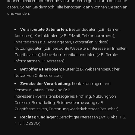
können direkt entsprechende Maßnahmen ergreifen und Auskünfte
geben. Sollten Sie dennoch Hilfe benötigen, dann können Sie sich an
uns wenden.
Verarbeitete Datenarten:
Bestandsdaten (z.B. Namen,
Adressen), Kontaktdaten (z.B. E-Mail, Telefonnummern),
Inhaltsdaten (z.B. Texteingaben, Fotografien, Videos),
Nutzungsdaten (z.B. besuchte Webseiten, Interesse an Inhalten,
Zugriffszeiten), Meta-/Kommunikationsdaten (z.B. Geräte-
Informationen, IP-Adressen).
Betroffene Personen:
Nutzer (z.B. Webseitenbesucher,
Nutzer von Onlinediensten).
Zwecke der Verarbeitung:
Kontaktanfragen und
Kommunikation, Tracking (z.B.
interessens-/verhaltensbezogenes Profiling, Nutzung von
Cookies), Remarketing, Reichweitenmessung (z.B.
Zugriffsstatistiken, Erkennung wiederkehrender Besucher).
Rechtsgrundlagen:
Berechtigte Interessen (Art. 6 Abs. 1 S.
1 lit. f. DSGVO).