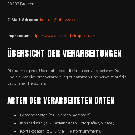
28203 Bremen
E-Mail-Adresse
:
kontakt@chrizzo.de
Impressum
:
https://www.chrizzo.de/impressum
ÜBERSICHT DER VERARBEITUNGEN
Die nachfolgende Übersicht fasst die Arten der verarbeiteten Daten
und die Zwecke ihrer Verarbeitung zusammen und verweist auf die
betroffenen Personen.
ARTEN DER VERARBEITETEN DATEN
Bestandsdaten (z.B. Namen, Adressen).
Inhaltsdaten (z.B. Texteingaben, Fotografien, Videos).
Kontaktdaten (z.B. E-Mail, Telefonnummern).