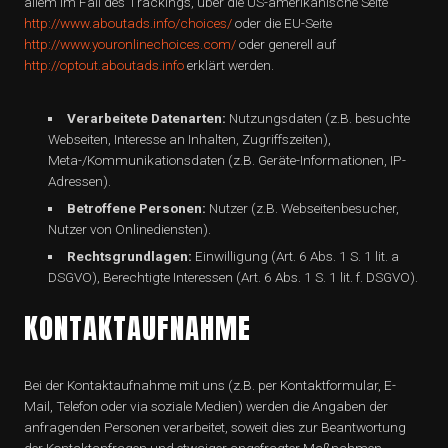
allem im Fall des Trackings, über die US-amerikanische Seite
http://www.aboutads.info/choices/
oder die EU-Seite
http://www.youronlinechoices.com/
oder generell auf
http://optout.aboutads.info
erklärt werden.
Verarbeitete Datenarten:
Nutzungsdaten (z.B. besuchte
Webseiten, Interesse an Inhalten, Zugriffszeiten),
Meta-/Kommunikationsdaten (z.B. Geräte-Informationen, IP-
Adressen).
Betroffene Personen:
Nutzer (z.B. Webseitenbesucher,
Nutzer von Onlinediensten).
Rechtsgrundlagen:
Einwilligung (Art. 6 Abs. 1 S. 1 lit. a
DSGVO), Berechtigte Interessen (Art. 6 Abs. 1 S. 1 lit. f. DSGVO).
KONTAKTAUFNAHME
Bei der Kontaktaufnahme mit uns (z.B. per Kontaktformular, E-
Mail, Telefon oder via soziale Medien) werden die Angaben der
anfragenden Personen verarbeitet, soweit dies zur Beantwortung