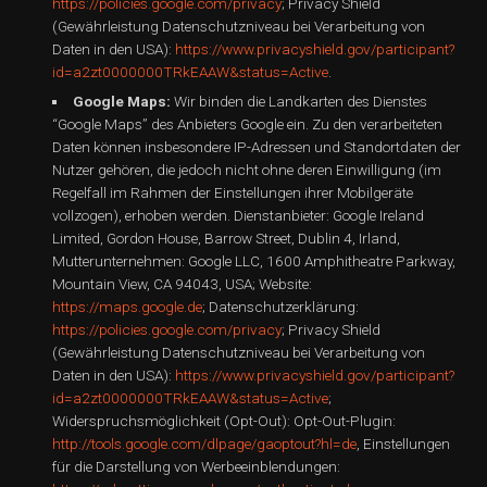
https://policies.google.com/privacy
; Privacy Shield
(Gewährleistung Datenschutzniveau bei Verarbeitung von
Daten in den USA):
https://www.privacyshield.gov/participant?
id=a2zt0000000TRkEAAW&status=Active
.
Google Maps:
Wir binden die Landkarten des Dienstes
“Google Maps” des Anbieters Google ein. Zu den verarbeiteten
Daten können insbesondere IP-Adressen und Standortdaten der
Nutzer gehören, die jedoch nicht ohne deren Einwilligung (im
Regelfall im Rahmen der Einstellungen ihrer Mobilgeräte
vollzogen), erhoben werden. Dienstanbieter: Google Ireland
Limited, Gordon House, Barrow Street, Dublin 4, Irland,
Mutterunternehmen: Google LLC, 1600 Amphitheatre Parkway,
Mountain View, CA 94043, USA; Website:
https://maps.google.de
; Datenschutzerklärung:
https://policies.google.com/privacy
; Privacy Shield
(Gewährleistung Datenschutzniveau bei Verarbeitung von
Daten in den USA):
https://www.privacyshield.gov/participant?
id=a2zt0000000TRkEAAW&status=Active
;
Widerspruchsmöglichkeit (Opt-Out): Opt-Out-Plugin:
http://tools.google.com/dlpage/gaoptout?hl=de
, Einstellungen
für die Darstellung von Werbeeinblendungen: