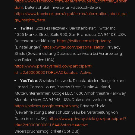
https://www.facebook.com/legal/terms/page_controller_adden
dum
, Datenschutzhinweise für Facebook-Seiten:
https://www.facebook.com/legal/terms/information_about_pa
ge_insights_data
.
Twitter:
Soziales Netzwerk; Dienstanbieter: Twitter Inc.,
1355 Market Street, Suite 900, San Francisco, CA 94103, USA;
Datenschutzerklärung:
https://twitter.com/de/privacy
,
(Einstellungen)
https://twitter.com/personalization
; Privacy
Shield (Gewährleistung Datenschutzniveau bei Verarbeitung
von Daten in den USA):
https://www.privacyshield.gov/participant?
id=a2zt0000000TORzAAO&status=Active
.
YouTube:
Soziales Netzwerk; Dienstanbieter: Google Ireland
Limited, Gordon House, Barrow Street, Dublin 4, Irland,
Mutterunternehmen: Google LLC, 1600 Amphitheatre Parkway,
Mountain View, CA 94043, USA; Datenschutzerklärung:
https://policies.google.com/privacy
; Privacy Shield
(Gewährleistung Datenschutzniveau bei Verarbeitung von
Daten in den USA):
https://www.privacyshield.gov/participant?
id=a2zt000000001L5AAI&status=Active
;
Widerspruchsmöglichkeit (Opt-Out):