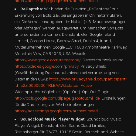
https://adssettings.google.com/authenticated
.
ReCaptcha:
Wir binden die Funktion „ReCaptcha“ zur
Erkennung von Bots, z.B. bei Eingaben in Onlineformularen,
ein. Die Verhaltensangaben der Nutzer (z.B. Mausbewegungen
oder Abfragen) werden ausgewertet, um Menschen von Bots
unterscheiden zu können. Dienstanbieter: Google Ireland
Limited, Gordon House, Barrow Street, Dublin 4, Irland,
Mutterunternehmen: Google LLC, 1600 Amphitheatre Parkway,
Mountain View, CA 94043, USA; Website:
https://www.google.com/recaptcha/
; Datenschutzerklärung:
https://policies.google.com/privacy
; Privacy Shield
(Gewährleistung Datenschutzniveau bei Verarbeitung von
Daten in den USA):
https://www.privacyshield.gov/participant?
id=a2zt0000000TRkEAAW&status=Active
;
Widerspruchsmöglichkeit (Opt-Out): Opt-Out-Plugin:
http://tools.google.com/dlpage/gaoptout?hl=de
, Einstellungen
für die Darstellung von Werbeeinblendungen:
https://adssettings.google.com/authenticated
.
Soundcloud Music Player Widget:
Soundcloud Music
Player Widget; Dienstanbieter: SoundCloud Limited,
Rheinsberger Str. 76/77, 10115 Berlin, Deutschland; Website: