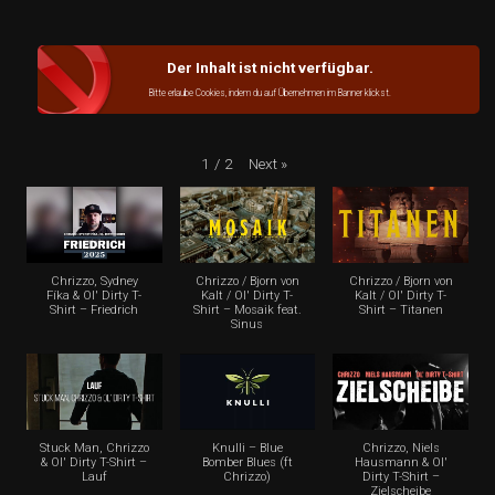
Der Inhalt ist nicht verfügbar.
Bitte erlaube Cookies, indem du auf Übernehmen im Banner klickst.
Next
»
1
/
2
Chrizzo, Sydney
Chrizzo / Bjorn von
Chrizzo / Bjorn von
Fíka & Ol' Dirty T-
Kalt / Ol' Dirty T-
Kalt / Ol' Dirty T-
Shirt – Friedrich
Shirt – Mosaik feat.
Shirt – Titanen
Sinus
Stuck Man, Chrizzo
Knulli – Blue
Chrizzo, Niels
& Ol' Dirty T-Shirt –
Bomber Blues (ft
Hausmann & Ol'
Lauf
Chrizzo)
Dirty T-Shirt –
Zielscheibe