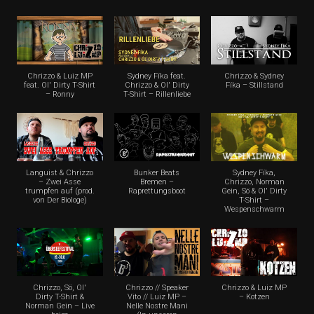
Chrizzo & Luiz MP
Sydney Fíka feat.
Chrizzo & Sydney
feat. Ol' Dirty T-Shirt
Chrizzo & Ol' Dirty
Fíka – Stillstand
– Ronny
T-Shirt – Rillenliebe
Languist & Chrizzo
Bunker Beats
Sydney Fíka,
– Zwei Asse
Bremen –
Chrizzo, Norman
trumpfen auf (prod.
Raprettungsboot
Gein, Sö & Ol' Dirty
von Der Biologe)
T-Shirt –
Wespenschwarm
Chrizzo, Sö, Ol'
Chrizzo // Speaker
Chrizzo & Luiz MP
Dirty T-Shirt &
Vito // Luiz MP –
– Kotzen
Norman Gein – Live
Nelle Nostre Mani