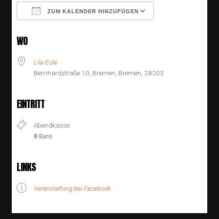
ZUM KALENDER HINZUFÜGEN
ICS herunterladen
Google Kalender
WO
Lila Eule
Bernhardstraße 10, Bremen, Bremen, 28203
Lila Eule
Bernhardstraße 10 - Bremen
EINTRITT
Veranstaltungen anzeigen
Abendkasse:
8 Euro
LINKS
Veranstaltung bei Facebook