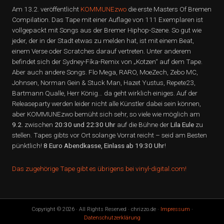
Am 13.2. veröffentlicht
KOMMUNEzwo
die erste Masters Of Bremen
Compilation. Das Tape mit einer Auflage von 111 Exemplaren ist
vollgepackt mit Songs aus der Bremer Hiphop-Szene. So gut wie
jeder, der in der Stadt etwas zu melden hat, ist mit einem Beat,
einem Verse oder Scratches darauf vertreten. Unter anderem
befindet sich der Sydney-Fíka-Remix von „Kotzen“ auf dem Tape.
Aber auch andere Songs. Flo Mega, RARO, MoeZech, Zebo MC,
Johnsen, Norman Gein & Stuck Man, Hazet Yustus, Repete23,
Bartmann Qualle, Herr König… da geht wirklich einiges. Auf der
Releaseparty werden leider nicht alle Künstler dabei sein können,
aber KOMMUNEzwo bemüht sich sehr, so viele wie möglich am
9.2.
zwischen
20:30 und 22:30 Uhr
auf die Bühne der
Lila Eule
zu
stellen. Tapes gibts vor Ort solange Vorrat reicht – seid am Besten
pünktlich!
8 Euro Abendkasse, Einlass ab 19:30 Uhr
!
Das zugehörige Tape gibt es übrigens bei vinyl-digital.com!
Copyright © 2026 · All Rights Reserved · chrizzo.de ·
Impressum
·
Datenschutzerklärung