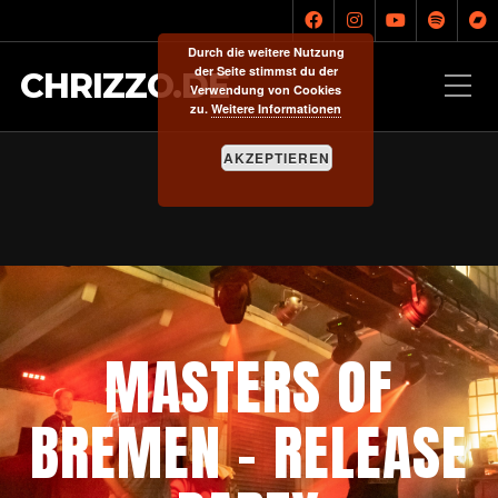
Durch die weitere Nutzung
der Seite stimmst du der
CHRIZZO.DE
Verwendung von Cookies
zu.
Weitere Informationen
AKZEPTIEREN
MASTERS OF
BREMEN – RELEASE