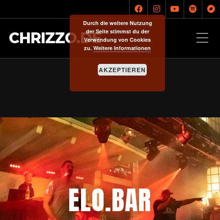
Durch die weitere Nutzung
der Seite stimmst du der
CHRIZZO.DE
Verwendung von Cookies
zu.
Weitere Informationen
AKZEPTIEREN
ELO.BAR