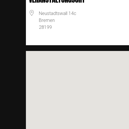
Neustadtswall 14c
Bremen
28199