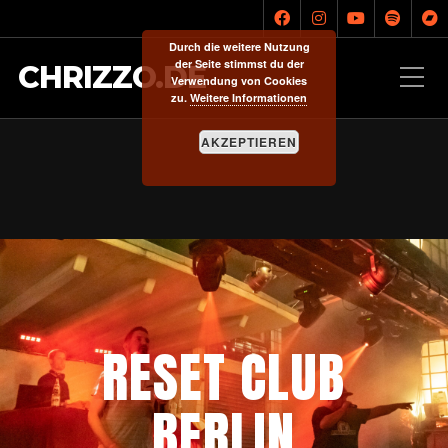
Durch die weitere Nutzung
der Seite stimmst du der
CHRIZZO.DE
Verwendung von Cookies
zu.
Weitere Informationen
AKZEPTIEREN
RESET CLUB
BERLIN